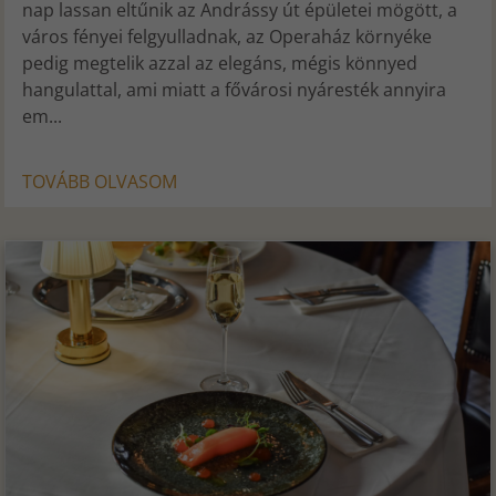
nap lassan eltűnik az Andrássy út épületei mögött, a
város fényei felgyulladnak, az Operaház környéke
pedig megtelik azzal az elegáns, mégis könnyed
hangulattal, ami miatt a fővárosi nyáresték annyira
em...
TOVÁBB OLVASOM