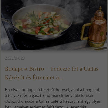
2026/07/29
Budapest Bistro – Fedezze fel a Callas
Kávézót és Éttermet a...
Ha olyan budapesti bisztrót keresel, ahol a hangulat,
a helyszín és a gasztronómiai élmény tökéletesen
ötvöződik, akkor a Callas Cafe & Restaurant egy olyan
hely, amelyet érdemes felfedezni. A legendás