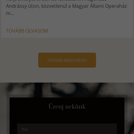
Andrássy úton, közvetlenül a Magyar Állami Operaház
m...
TOVÁBB OLVASOM
TOVÁBBI BEJEGYZÉSEK
Üzenj nekünk
Név