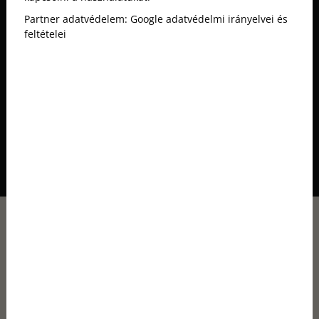
Asztalfoglalás
Partner adatvédelem:
Google adatvédelmi irányelvei és
feltételei
Foglalás
HANGULATOS ÉTTEREM
BUDAPEST SZÍVÉBEN, AZ
ANDRÁSSY ÚTON