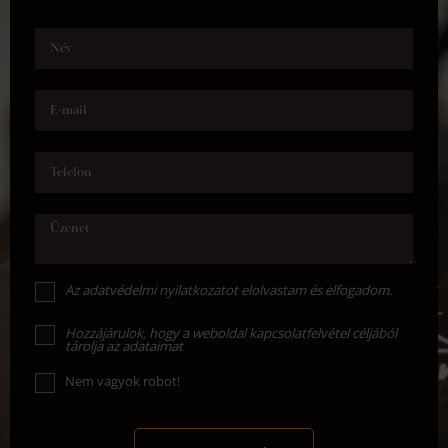
Név
E-mail
Telefon
Üzenet
Az
adatvédelmi nyilatkozat
ot elolvastam és elfogadom.
Hozzájárulok, hogy a weboldal kapcsolatfelvétel céljából
tárolja az adataimat
Nem vagyok robot!