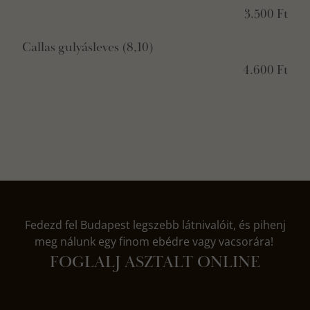
3.500 Ft
Callas gulyásleves (8,10)
4.600 Ft
Fedezd fel Budapest legszebb látnivalóit, és pihenj
meg nálunk egy finom ebédre vagy vacsorára!
FOGLALJ ASZTALT ONLINE