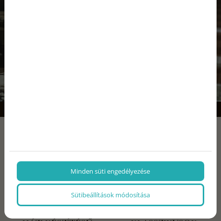
Étlapunkról
Minden süti engedélyezése
Sütibeállítások módosítása
LEVESEK, SALÁTÁK
ELŐÉTELEK