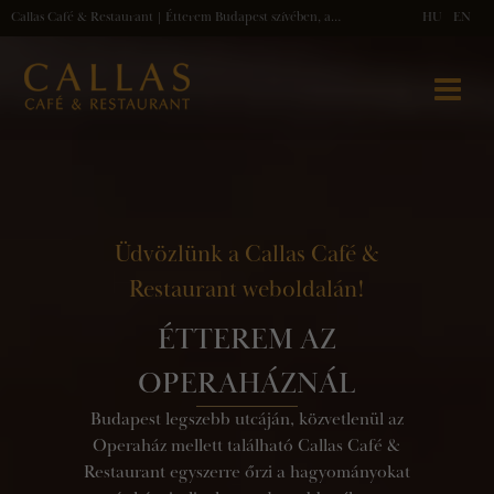
Callas Café & Restaurant | Étterem Budapest szívében, az Andrássy úton
HU
EN
Üdvözlünk a Callas Café &
Restaurant weboldalán!
ÉTTEREM AZ
OPERAHÁZNÁL
Budapest legszebb utcáján, közvetlenül az
Operaház mellett található Callas Café &
Restaurant egyszerre őrzi a hagyományokat