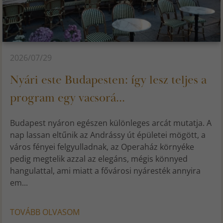
2026/07/29
Nyári este Budapesten: így lesz teljes a
program egy vacsorá...
Budapest nyáron egészen különleges arcát mutatja. A
nap lassan eltűnik az Andrássy út épületei mögött, a
város fényei felgyulladnak, az Operaház környéke
pedig megtelik azzal az elegáns, mégis könnyed
hangulattal, ami miatt a fővárosi nyáresték annyira
em...
TOVÁBB OLVASOM