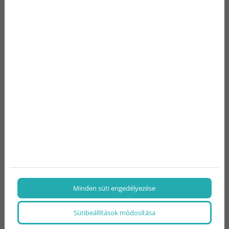
Van lehetőség esküvői vacsorahelyszínként
kibérelni az éttermet?
Rendezvényünkhöz van lehetőség
szállásfoglalásra?
Csoportos foglalás
Hogyan tudok több asztalt foglalni
egyszerre?
Van-e limitált hely az online foglalásnál, és
Minden süti engedélyezése
hogyan történik a prioritás?
Sütibeállítások módosítása
Ha egy csoport szeretne foglalni, van-e