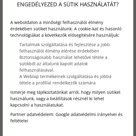
Változik a nyitvatartás ünnepnapokon vagy
ENGEDÉLYEZED A SÜTIK HASZNÁLATÁT?
események idején?
A weboldalon a minőségi felhasználói élmény
Az Operaház előadásaihoz igazodik az
érdekében sütiket használunk. A cookie-kat és hasonló
étterem nyitvatartása?
technológiákat a következők elősegítésére használjuk:
Tartalmak szolgáltatása és fejlesztése a jobb
felhasználói élmény elérése érdekében
Biztonságosabb használat lehetővé tétele a
Foglalás
sütikből az általunk kapott adatok
felhasználásával.
A Weblap termékeinek szolgáltatása és jobbá
Lehetőség van online asztalfoglalásra?
tétele a profillal rendelkezők számára
Ismerje meg tájékoztatónkat arról, hogy milyen sütiket
Lehet különtermet foglalni privát
használunk, vagy a beállítások résznél ki lehet
eseményekhez?
kapcsolni a használatukat.
Partner adatvédelem:
Google adatvédelmi irányelvei és
Fogadnak csoportos foglalásokat is?
feltételei