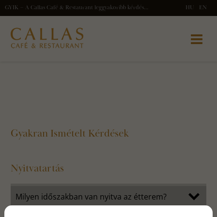
GYIK – A Callas Café & Restaurant leggyakoribb kérdései nyitvatartásról, foglalásról, élőzenéről és étlapról
HU
EN
Gyakran Ismételt Kérdések
Nyitvatartás
Milyen időszakban van nyitva az étterem?