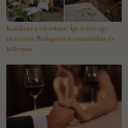
Kánikula a városban? Így lehet egy
nyári este Budapesten romantikus és
kellemes