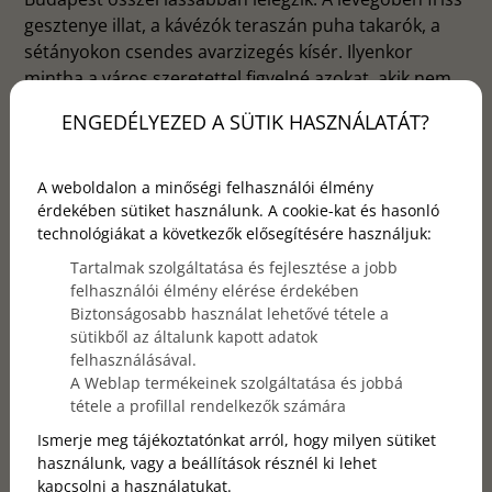
gesztenye illat, a kávézók teraszán puha takarók, a
sétányokon csendes avarzizegés kísér. Ilyenkor
mintha a város szeretettel figyelné azokat, akik nem
csak fényképezni jönnek, hanem megélni és
ENGEDÉLYEZED A SÜTIK HASZNÁLATÁT?
megérezni a hangulatát. Ebben az időszakban
néhány épület egészen új arcot mutat, különösen
azok, amelyekhez történetek, művészet és régi
A weboldalon a minőségi felhasználói élmény
budapesti elegancia kötődik. Ha ősszel jársz a
érdekében sütiket használunk. A cookie-kat és hasonló
technológiákat a következők elősegítésére használjuk:
városban, ezeket mindenképp érdemes felfedezni –
talán még egy forró leves vagy pohár bor
Tartalmak szolgáltatása és fejlesztése a jobb
kíséretében.
felhasználói élmény elérése érdekében
Biztonságosabb használat lehetővé tétele a
sütikből az általunk kapott adatok
felhasználásával.
A Weblap termékeinek szolgáltatása és jobbá
tétele a profillal rendelkezők számára
Ismerje meg tájékoztatónkat arról, hogy milyen sütiket
használunk, vagy a beállítások résznél ki lehet
kapcsolni a használatukat.