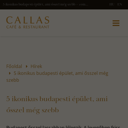
5 ikonikus budapesti épület, ami ősszel még szebb – romantikus városi élmények és elegáns gasztronómia
HU
EN
Főoldal
Hírek
5 ikonikus budapesti épület, ami ősszel még
szebb
5 ikonikus budapesti épület, ami
ősszel még szebb
Budapest ősszel lassabban lélegzik. A levegőben friss