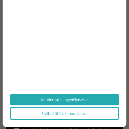
Üzenj nekünk
Űrlapunkon megadott elérhetőségeid egyikén
hamarosan felvesszük veled a kapcsolatot.
Név
E-mail
Telefon
Minden süti engedélyezése
Üzenet
Sütibeállítások módosítása
Az
adatvédelmi nyilatkozat
ot elolvastam és
elfogadom.