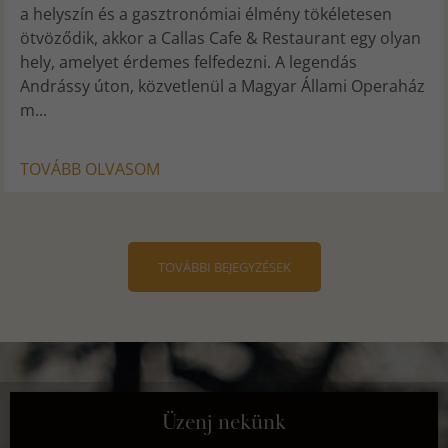
a helyszín és a gasztronómiai élmény tökéletesen
ötvöződik, akkor a Callas Cafe & Restaurant egy olyan
hely, amelyet érdemes felfedezni. A legendás
Andrássy úton, közvetlenül a Magyar Állami Operaház
m...
TOVÁBB OLVASOM
TOVÁBBI BEJEGYZÉSEK
Üzenj nekünk