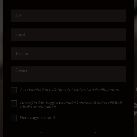
Név
E-mail
Telefon
Üzenet
Az
adatvédelmi nyilatkozat
ot elolvastam és elfogadom.
Hozzájárulok, hogy a weboldal kapcsolatfelvétel céljából
tárolja az adataimat
Nem vagyok robot!