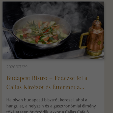
2026/07/29
Budapest Bistro – Fedezze fel a
Callas Kávézót és Éttermet a...
Ha olyan budapesti bisztrót keresel, ahol a
hangulat, a helyszín és a gasztronómiai élmény
tökéletesen ötvöződik, akkor a Callas Cafe &