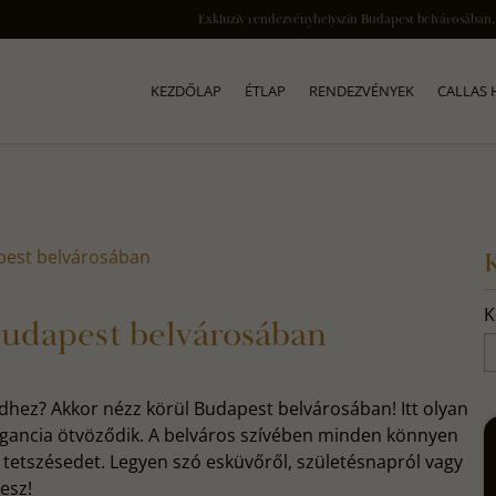
KEZDŐLAP
ÉTLAP
RENDEZVÉNYEK
CALLAS
pest belvárosában
K
Budapest belvárosában
dhez? Akkor nézz körül Budapest belvárosában! Itt olyan
legancia ötvöződik. A belváros szívében minden könnyen
 tetszésedet. Legyen szó esküvőről, születésnapról vagy
esz!