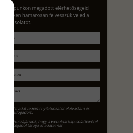
Űrlapunkon megadott elérhetőségeid
egyikén hamarosan felvesszük veled a
kapcsolatot.
Név
E-mail
Telefon
Üzenet
Az
adatvédelmi nyilatkozat
ot elolvastam és
elfogadom.
Hozzájárulok, hogy a weboldal kapcsolatfelvétel
céljából tárolja az adataimat