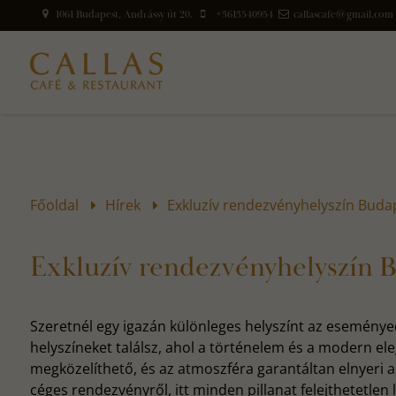
1061 Budapest, Andrássy út 20.
+3613540954
callascafe@gmail.com
Főoldal
Hírek
Exkluzív rendezvényhelyszín Buda
Exkluzív rendezvényhelyszín 
Szeretnél egy igazán különleges helyszínt az eseménye
helyszíneket találsz, ahol a történelem és a modern e
megközelíthető, és az atmoszféra garantáltan elnyeri a
céges rendezvényről, itt minden pillanat felejthetetlen l