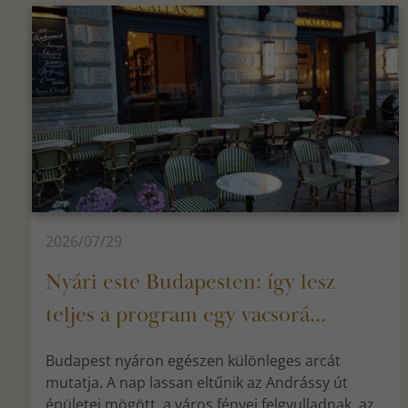
2026/07/29
Nyári este Budapesten: így lesz
teljes a program egy vacsorá...
Budapest nyáron egészen különleges arcát
mutatja. A nap lassan eltűnik az Andrássy út
épületei mögött, a város fényei felgyulladnak, az