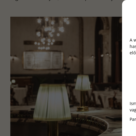
A 
has
elő
Ism
vag
Pa