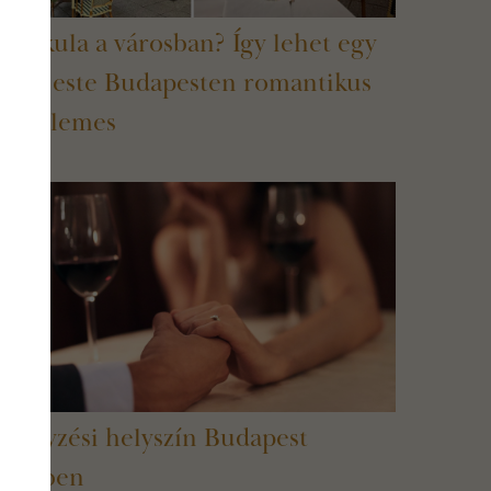
ánikula a városban? Így lehet egy
yári este Budapesten romantikus
s kellemes
ljegyzési helyszín Budapest
zívében