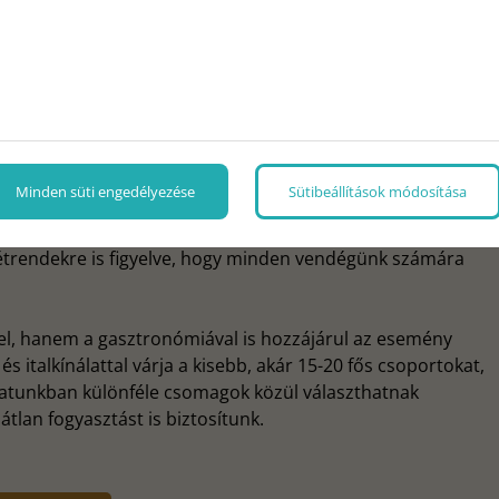
a: exkluzív rendezvényhelyszín
és a gasztronómiát, hogy valódi élményt nyújtsunk
Minden süti engedélyezése
Sütibeállítások módosítása
ban és októberben újítja meg étlapját, amelyhez szorosan
szezonális menüajánlatok – legyen az tavaszi-nyári vagy
s étrendekre is figyelve, hogy minden vendégünk számára
el, hanem a gasztronómiával is hozzájárul az esemény
s italkínálattal várja a kisebb, akár 15-20 fős csoportokat,
álatunkban különféle csomagok közül választhatnak
tlan fogyasztást is biztosítunk.