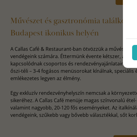
Művészet és gasztronómia találkozás
Budapest ikonikus helyén
A Callas Café & Restaurant-ban ötvözzük a művészetet 
vendégeink számára. Éttermünk évente kétszer, április
kapcsolódnak csoportos és rendezvényajánlataink is. A 
őszi-téli – 3-4 fogásos menüsorokat kínálnak, speciáli
emlékezetes legyen az élmény.
Egy exkluzív rendezvényhelyszín nemcsak a környezett
sikeréhez. A Callas Café menüje magas színvonalú étel- é
valamint nagyobb, 20-120 fős eseményeket. Az italkín
vendégeink, szűkebb vagy bővebb választékkal, sőt korlá