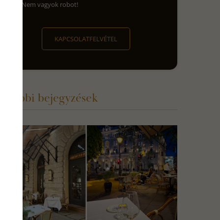
Nem vagyok robot!
KAPCSOLATFELVÉTEL
ovábbi bejegyzések