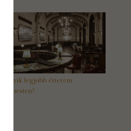
z egyik legjobb étterem
Budapesten?