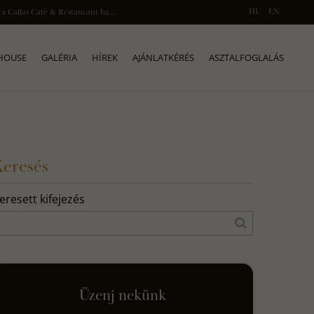
HU
EN
Exkluzív rendezvényhelyszín Budapest belvárosában, a Callas Café & Restaurant-ban, ahol a művészet és gasztronómia találkozik.
 HOUSE
GALÉRIA
HÍREK
AJÁNLATKÉRÉS
ASZTALFOGLALÁS
Keresés
eresett kifejezés
Üzenj nekünk