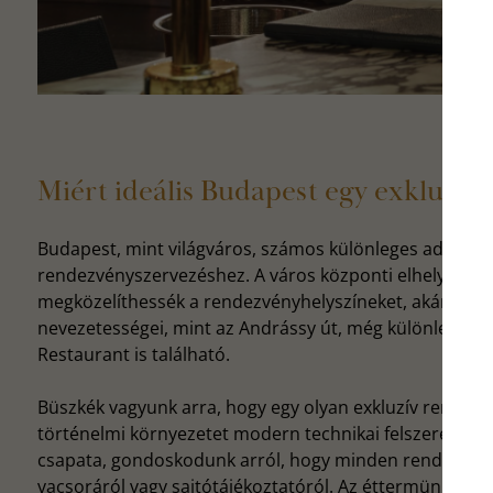
Miért ideális Budapest egy exkluzív
Budapest, mint világváros, számos különleges adottságg
rendezvényszervezéshez. A város központi elhelyezked
megközelíthessék a rendezvényhelyszíneket, akár töme
nevezetességei, mint az Andrássy út, még különlegesebb
Restaurant is található.
Büszkék vagyunk arra, hogy egy olyan exkluzív rendezv
történelmi környezetet modern technikai felszereltségge
csapata, gondoskodunk arról, hogy minden rendezvény 
vacsoráról vagy sajtótájékoztatóról. Az éttermünk elegá