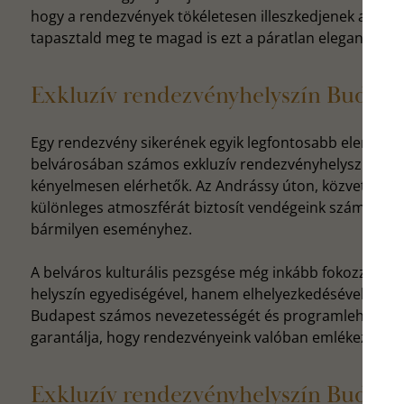
hogy a rendezvények tökéletesen illeszkedjenek a meg
tapasztald meg te magad is ezt a páratlan eleganciát, 
Exkluzív rendezvényhelyszín Budapes
Egy rendezvény sikerének egyik legfontosabb eleme a 
belvárosában számos exkluzív rendezvényhelyszín talá
kényelmesen elérhetők. Az Andrássy úton, közvetlenül 
különleges atmoszférát biztosít vendégeink számára, és
bármilyen eseményhez.
A belváros kulturális pezsgése még inkább fokozza az i
helyszín egyediségével, hanem elhelyezkedésével is ki
Budapest számos nevezetességét és programlehetőségét
garantálja, hogy rendezvényeink valóban emlékezetese
Exkluzív rendezvényhelyszín Budape