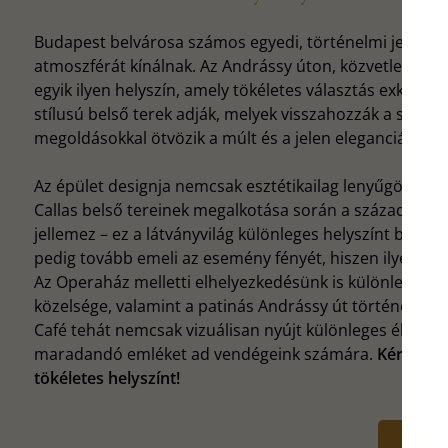
Budapest belvárosa számos egyedi, történelmi jelentő
atmoszférát kínálnak. Az Andrássy úton, közvetlenül az
egyik ilyen helyszín, amely tökéletes választás exkluzí
stílusú belső terek adják, melyek visszahozzák a szá
megoldásokkal ötvözik a múlt és a jelen eleganciáját.
Az épület designja nemcsak esztétikailag lenyűgöző, d
Callas belső tereinek megalkotása során a századfordul
jellemez – ez a látványvilág különleges helyszínt bizt
pedig tovább emeli az esemény fényét, hiszen ilyen stí
Az Operaház melletti elhelyezkedésünk is különleges vo
közelsége, valamint a patinás Andrássy út történelmi mi
Café tehát nemcsak vizuálisan nyújt különleges élményt
maradandó emléket ad vendégeink számára.
Kérj aján
tökéletes helyszínt!
AJÁNLA