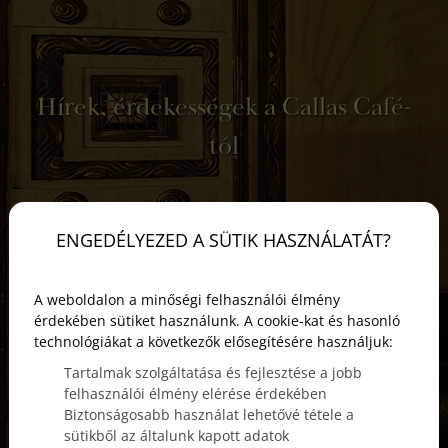
Hírek, érdekességek a Callas Café-
tól
ENGEDÉLYEZED A SÜTIK HASZNÁLATÁT?
A weboldalon a minőségi felhasználói élmény
érdekében sütiket használunk. A cookie-kat és hasonló
technológiákat a következők elősegítésére használjuk:
Tartalmak szolgáltatása és fejlesztése a jobb
felhasználói élmény elérése érdekében
Biztonságosabb használat lehetővé tétele a
sütikből az általunk kapott adatok