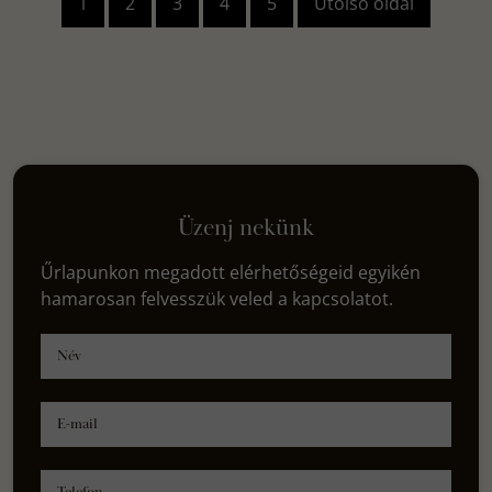
1
2
3
4
5
Utolsó oldal
Üzenj nekünk
Űrlapunkon megadott elérhetőségeid egyikén
hamarosan felvesszük veled a kapcsolatot.
Név
E-mail