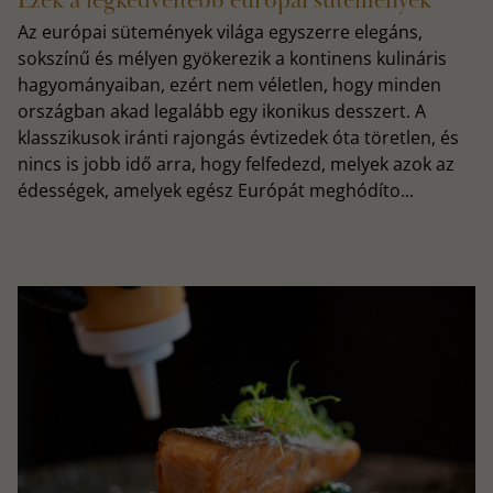
Ezek a legkedveltebb európai sütemények
Az európai sütemények világa egyszerre elegáns,
sokszínű és mélyen gyökerezik a kontinens kulináris
hagyományaiban, ezért nem véletlen, hogy minden
országban akad legalább egy ikonikus desszert. A
klasszikusok iránti rajongás évtizedek óta töretlen, és
nincs is jobb idő arra, hogy felfedezd, melyek azok az
édességek, amelyek egész Európát meghódíto...