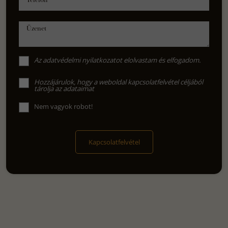
Telefon
Üzenet
Az
adatvédelmi nyilatkozat
ot elolvastam és elfogadom.
Hozzájárulok, hogy a weboldal kapcsolatfelvétel céljából
tárolja az adataimat
Nem vagyok robot!
Kapcsolatfelvétel