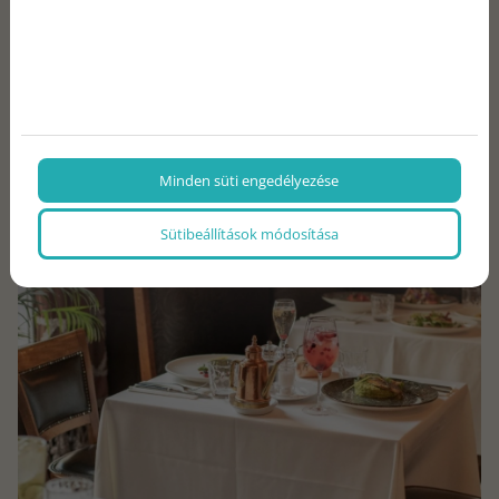
2025-12-27
Szilveszteri ajánlatunk
Kedves Vendégeink! Szilveszter alkalmából különleges,
élőzenés vacsorával készülünk fogadásukra.
Minden süti engedélyezése
Sütibeállítások módosítása