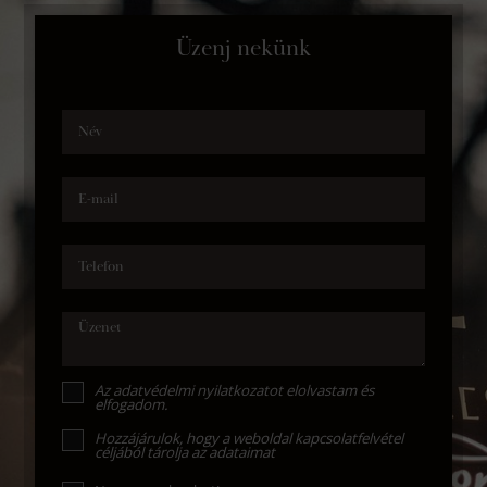
Üzenj nekünk
Név
E-mail
Telefon
Üzenet
Az
adatvédelmi nyilatkozat
ot elolvastam és
elfogadom.
Hozzájárulok, hogy a weboldal kapcsolatfelvétel
céljából tárolja az adataimat