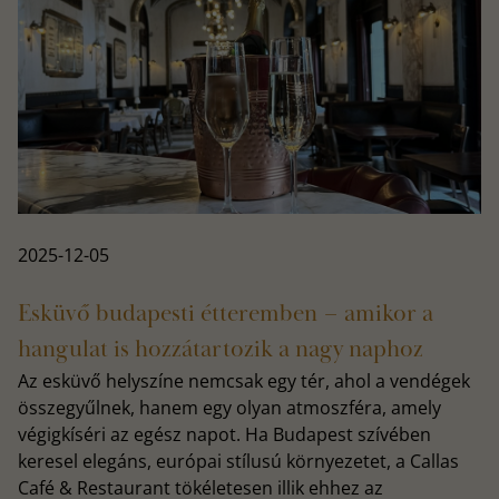
2025-12-05
Esküvő budapesti étteremben – amikor a
hangulat is hozzátartozik a nagy naphoz
Az esküvő helyszíne nemcsak egy tér, ahol a vendégek
összegyűlnek, hanem egy olyan atmoszféra, amely
végigkíséri az egész napot. Ha Budapest szívében
keresel elegáns, európai stílusú környezetet, a Callas
Café & Restaurant tökéletesen illik ehhez az