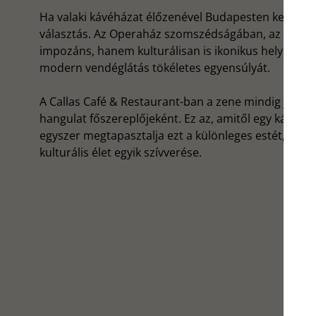
Ha valaki kávéházat élőzenével Budapesten keres, a 
választás. Az Operaház szomszédságában, az András
impozáns, hanem kulturálisan is ikonikus hely. Aki be
modern vendéglátás tökéletes egyensúlyát.
A Callas Café & Restaurant-ban a zene mindig jelen v
hangulat főszereplőjeként. Ez az, amitől egy kávéh
egyszer megtapasztalja ezt a különleges estét, meg
kulturális élet egyik szívverése.