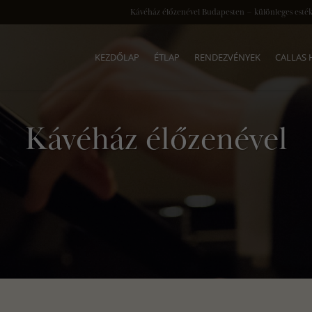
Kávéház élőzenével Budapesten – különleges esték
KEZDŐLAP
ÉTLAP
RENDEZVÉNYEK
CALLAS
Kávéház élőzenével