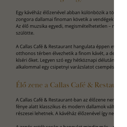
Egy kávéház élőzenével abban különbözik a többitől
zongora dallamai finoman követik a vendégek hangulat
Az élő muzsika egyedi, megismételhetetlen – nincs k
szülötte.
A Callas Café & Restaurant hangulata éppen ettől o
otthonos térben élvezhetik a finom kávét, a dessze
kíséri őket. Legyen szó egy hétköznapi délutánról v
alkalommal egy csipetnyi varázslatot csempész a vá
Élő zene a Callas Café & Restaura
A Callas Café & Restaurant-ban az élőzene nem al
fénye alatt klasszikus és modern dallamok váltják 
részesei lehetnek. A kávéház élőzenével így nemcsak 