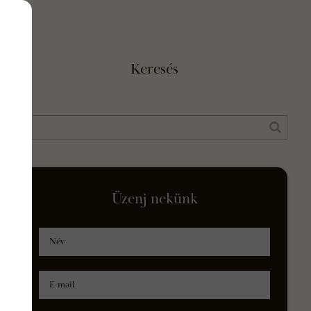
Keresés
Üzenj nekünk
Név
E-mail