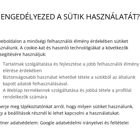
ENGEDÉLYEZED A SÜTIK HASZNÁLATÁT?
 és a hangulat összefonódik
weboldalon a minőségi felhasználói élmény érdekében sütiket
ználunk. A cookie-kat és hasonló technológiákat a következők
y átlagos vendéglátóhely. A dallamok, a fények és a
segítésére használjuk:
t, ahol a vendég nemcsak fogyaszt, hanem megél egy
Tartalmak szolgáltatása és fejlesztése a jobb felhasználói élmény
vészet, a társalgás és a kávézás találkozik – ma
elérése érdekében
át hozzák vissza, miközben modern, városi élményt
Biztonságosabb használat lehetővé tétele a sütikből az általunk
kapott adatok felhasználásával.
A Weblap termékeinek szolgáltatása és jobbá tétele a profillal
nyt viszi tovább nap mint nap. Nálunk rendszeresen
rendelkezők számára
 a teret, és minden vendéget magával ragad. A kávéház
erje meg tájékoztatónkat arról, hogy milyen sütiket használunk,
lmény – és mi ezt az élményt tesszük minden estét
y a beállítások résznél ki lehet kapcsolni a használatukat.
rtner adatvédelem:
Google adatvédelmi irányelvei és feltételei
enével?