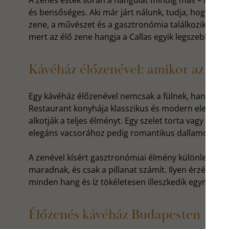
A zenés esték során a hangulat mindig más – néha 
és bensőséges. Aki már járt nálunk, tudja, hogy a Ca
zene, a művészet és a gasztronómia találkozik. Aki p
mert az élő zene hangja a Callas egyik legszebb em
Kávéház élőzenével: amikor az íze
Egy kávéház élőzenével nemcsak a fülnek, hanem az 
Restaurant konyhája klasszikus és modern elemeket 
alkotják a teljes élményt. Egy szelet torta vagy egy
elegáns vacsorához pedig romantikus dallamok – ez
A zenével kísért gasztronómiai élmény különleges at
maradnak, és csak a pillanat számít. Ilyen érzés leü
minden hang és íz tökéletesen illeszkedik egymásho
Élőzenés kávéház Budapesten – a C