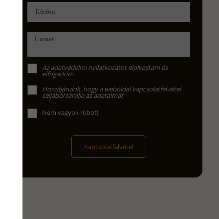
Telefon
Üzenet
Az
adatvédelmi nyilatkozat
ot elolvastam és
elfogadom.
Hozzájárulok, hogy a weboldal kapcsolatfelvétel
céljából tárolja az adataimat
Nem vagyok robot!
Kapcsolatfelvétel