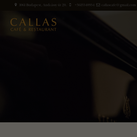
1061 Budapest, Andrássy út 20.
+3613540954
callascafe@gmail.com