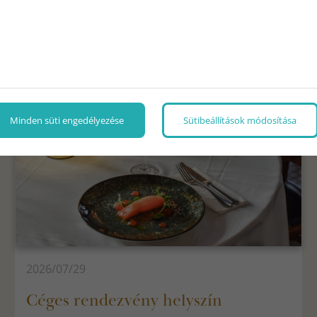
HÍREK, ÉRDEKESSÉGEK
Minden süti engedélyezése
Sütibeállítások módosítása
2026/07/29
Céges rendezvény helyszín