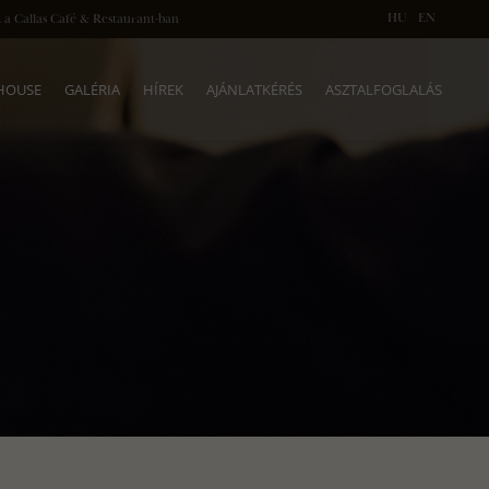
HU
EN
 a Callas Café & Restaurant-ban
 HOUSE
GALÉRIA
HÍREK
AJÁNLATKÉRÉS
ASZTALFOGLALÁS