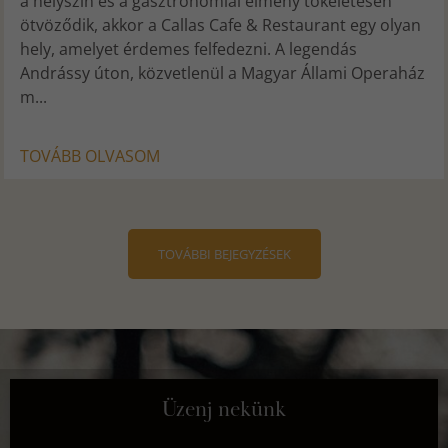
a helyszín és a gasztronómiai élmény tökéletesen
ötvöződik, akkor a Callas Cafe & Restaurant egy olyan
hely, amelyet érdemes felfedezni. A legendás
Andrássy úton, közvetlenül a Magyar Állami Operaház
m...
TOVÁBB OLVASOM
TOVÁBBI BEJEGYZÉSEK
Üzenj nekünk