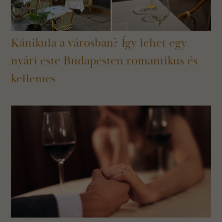
Kánikula a városban? Így lehet egy
nyári este Budapesten romantikus és
kellemes