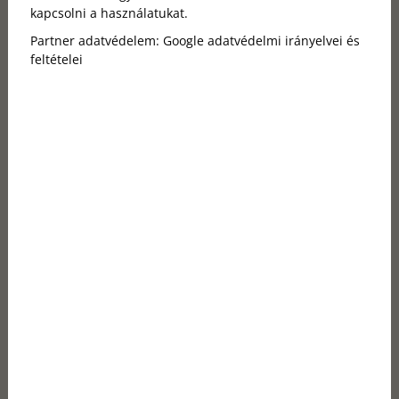
kapcsolni a használatukat.
Partner adatvédelem:
Google adatvédelmi irányelvei és
feltételei
Sütőtök: az őszi konyha ékköve
A sütőtök talán az egyik legnépszerűbb alapanyag
ebben az évszakban. Narancssárga húsában
rengeteg vitamin és antioxidáns található, ami segít
az immunrendszer erősítésében a hűvös
hónapokban. A sütőtök krémleves pirított tökmaggal
és egy kis szerecsendióval fűszerezve nemcsak
laktató, hanem kellemesen melenget is. A sült
sütőtök pedig köretként is remekül megállja a helyét,
akár zöldfűszerekkel, akár egy csipet mézzel
megbolondítva. Ez az alapanyag nemcsak az íze miatt
kedvelt, hanem amiatt is, hogy rendkívül