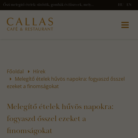
Őszi melegítő ételek: sütőtök, gombák és fűszerek, melyek átmelegítenek a hűvös napokon. | Callas Café & Restaurant
HU
EN
Főoldal
Hírek
Melegítő ételek hűvös napokra: fogyaszd ősszel
ezeket a finomságokat
Melegítő ételek hűvös napokra:
fogyaszd ősszel ezeket a
finomságokat