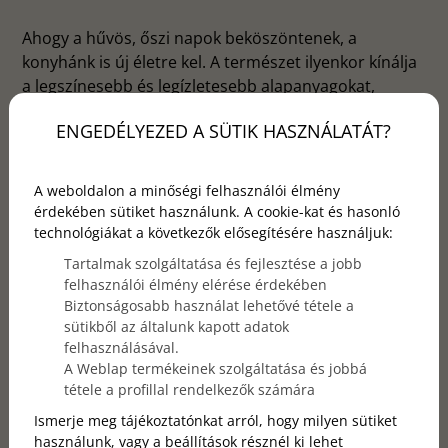
Ahogy a hűvös, őszi napok beköszöntenek, a
konyhánk is új életre kel. A természet ilyenkor kínálja
a legszínesebb és legízletesebb alapanyagokat,
amelyeket érdemes felhasználni melegítő, tápláló
ENGEDÉLYEZED A SÜTIK HASZNÁLATÁT?
ételekhez. Az évszak során a gazdag, tartalmas
ételek, az illatos fűszerek, a selymes krémlevesek és a
könnyed desszertek igazi kulináris élményeket
A weboldalon a minőségi felhasználói élmény
nyújtanak. Lássuk, melyek azok az alapanyagok,
érdekében sütiket használunk. A cookie-kat és hasonló
amelyek ilyenkor nem hiányozhatnak a tányérról.
technológiákat a következők elősegítésére használjuk:
Tartalmak szolgáltatása és fejlesztése a jobb
felhasználói élmény elérése érdekében
Biztonságosabb használat lehetővé tétele a
sütikből az általunk kapott adatok
felhasználásával.
A Weblap termékeinek szolgáltatása és jobbá
tétele a profillal rendelkezők számára
Ismerje meg tájékoztatónkat arról, hogy milyen sütiket
használunk, vagy a beállítások résznél ki lehet