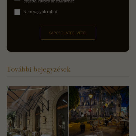
céljából tárolja az adataimat
Nem vagyok robot!
KAPCSOLATFELVÉTEL
További bejegyzések