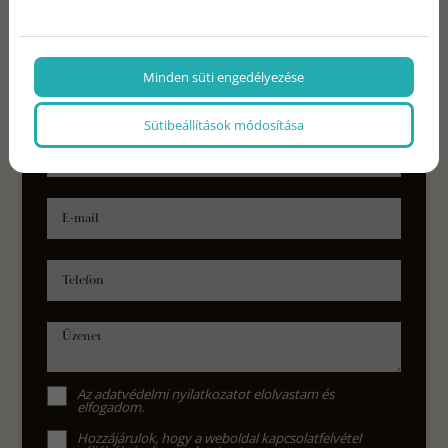
Üzenj nekünk
Minden süti engedélyezése
Űrlapunkon megadott elérhetőségeid egyikén
hamarosan felvesszük veled a kapcsolatot.
Sütibeállítások módosítása
Név
E-mail
Telefon
Üzenet
Az
adatvédelmi nyilatkozat
ot elolvastam és
elfogadom.
Hozzájárulok, hogy a weboldal kapcsolatfelvétel