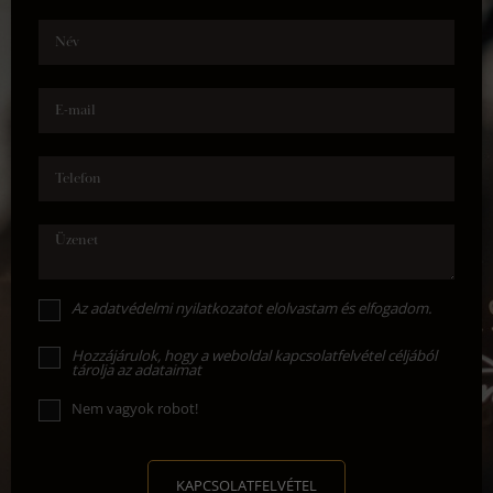
Név
E-mail
Telefon
Üzenet
Az
adatvédelmi nyilatkozat
ot elolvastam és elfogadom.
Hozzájárulok, hogy a weboldal kapcsolatfelvétel céljából
tárolja az adataimat
Nem vagyok robot!
KAPCSOLATFELVÉTEL